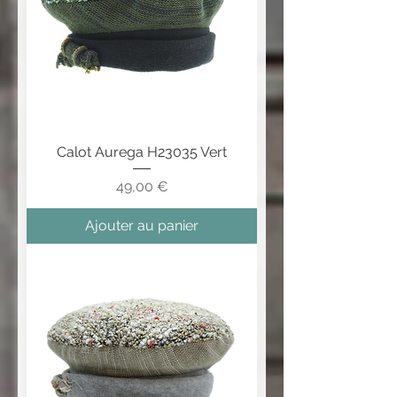
Calot Aurega H23035 Vert
Prix
49,00 €
Ajouter au panier