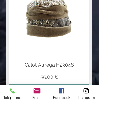
Calot Aurega H23046
Prix
55,00 €
Ajouter au panier
Téléphone
Email
Facebook
Instagram