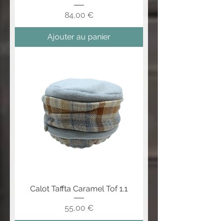
Prix
84,00 €
Ajouter au panier
Calot Taffta Caramel Tof 1.1
Prix
55,00 €