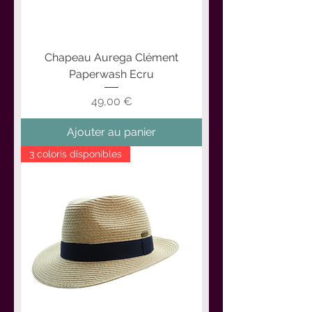
Chapeau Aurega Clément
Paperwash Ecru
Prix
49,00 €
Ajouter au panier
3 coloris disponibles