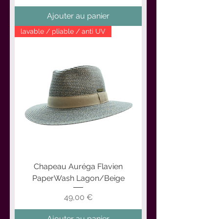
Ajouter au panier
lavable / pliable / anti UV
Chapeau Auréga Flavien
PaperWash Lagon/Beige
Prix
49,00 €
Ajouter au panier