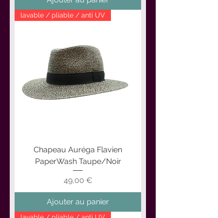
lavable / pliable / anti UV
Chapeau Auréga Flavien
PaperWash Taupe/Noir
Prix
49,00 €
Ajouter au panier
lavable / pliable / anti UV