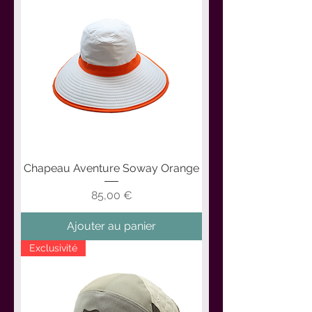
Chapeau Aventure Soway Orange
Prix
85,00 €
Ajouter au panier
Exclusivité