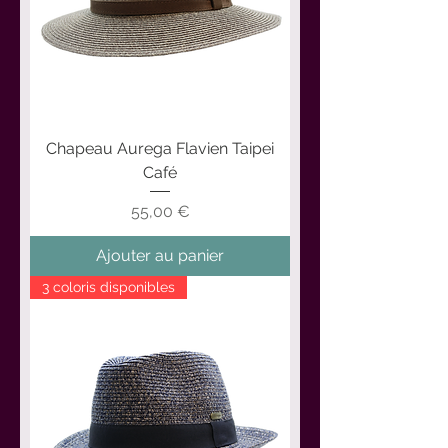
Chapeau Aurega Flavien Taipei
Café
Prix
55,00 €
Ajouter au panier
3 coloris disponibles