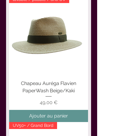
Chapeau Auréga Flavien
PaperWash Beige/Kaki
Prix
49,00 €
Ajouter au panier
UV50+ / Grand Bord