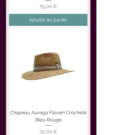
Prix
75,00 €
Ajouter au panier
Chapeau Aurega Flavien Crocheté
Bleu Rouge
Prix
75,00 €