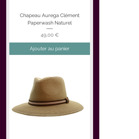
Chapeau Aurega Clément
Paperwash Naturel
Prix
49,00 €
Ajouter au panier