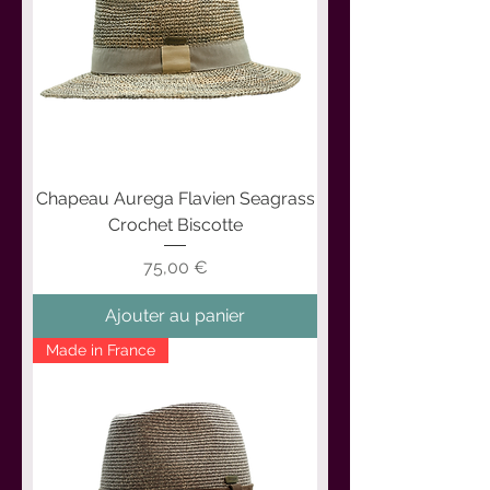
Chapeau Aurega Flavien Seagrass
Crochet Biscotte
Prix
75,00 €
Ajouter au panier
Made in France