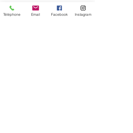
Téléphone
Email
Facebook
Instagram
De temps en temps,
une petite info sur les
nouveautés et les promotions
Je valide mon inscription