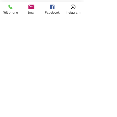
Téléphone
Email
Facebook
Instagram
De temps en temps,
une petite info sur les
nouveautés et les promotions
Je valide mon inscription