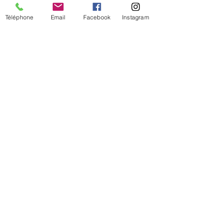
Téléphone
Email
Facebook
Instagram
De temps en temps,
une petite info sur les
nouveautés et les promotions
Je valide mon inscription