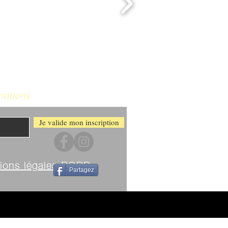
motions
Je valide mon inscription
ions légales RGPD
Partagez