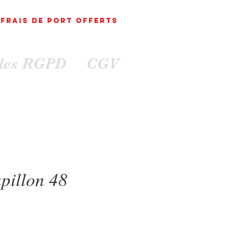
FRAIS DE PORT
OFFErts
ales RGPD
CGV
pillon 48