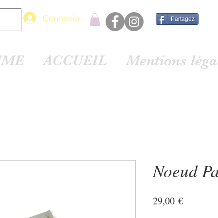
Connexion
Partagez
MME
ACCUEIL
Mentions lég
Noeud Pa
Prix
29,00 €