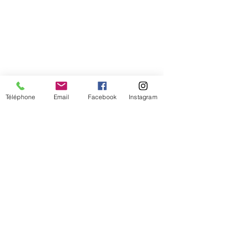
Téléphone
Email
Facebook
Instagram
De temps en temps,
une petite info sur les
nouveautés et les promotions