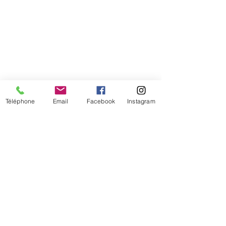
Téléphone
Email
Facebook
Instagram
De temps en temps,
une petite info sur les
nouveautés et les promotions