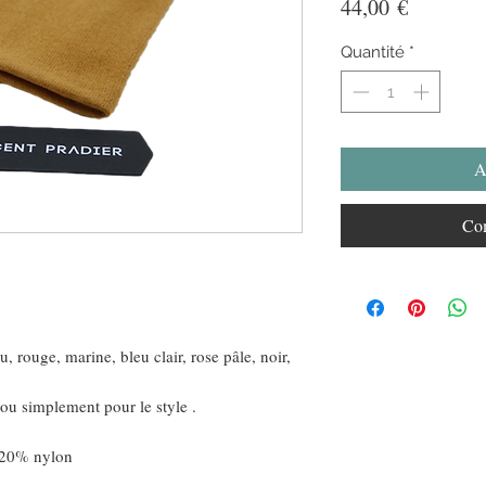
Prix
44,00 €
Quantité
*
A
Com
, rouge, marine, bleu clair, rose pâle, noir,
e ou simplement pour le style .
 20% nylon