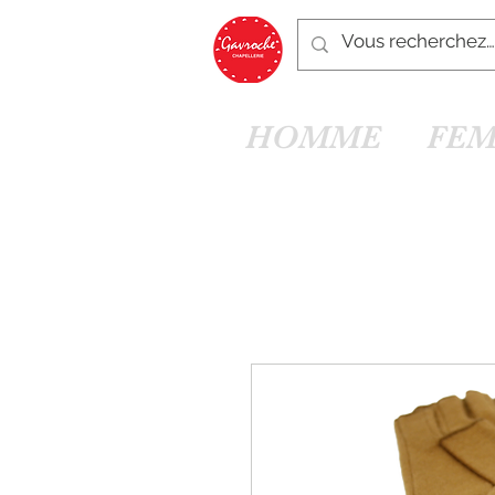
HOMME
FE