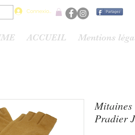
Connexion
Partagez
MME
ACCUEIL
Mentions lég
Mitaines
Pradier 