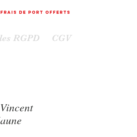
FRAIS DE PORT
OFFErts
ales RGPD
CGV
 Vincent
Jaune