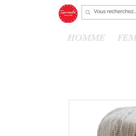
HOMME
FE