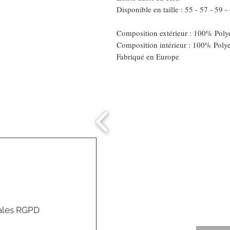
Disponible en taille : 55 - 57 - 59 -
Composition extérieur : 100% Polye
Composition intérieur : 100% Poly
Fabriqué en Europe
Comment connaitre
mon tour de tête
ales RGPD