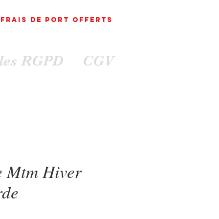
FRAIS DE PORT
OFFErts
ales RGPD
CGV
 Mtm Hiver
rde