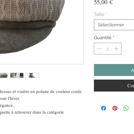
Prix
55,00 €
Taille
*
Sélectionner
Quantité
*
A
Com
dessus et visière en polaire de couleur corde.
out l'hiver.
légance.
quette à retrouver dans la catégorie