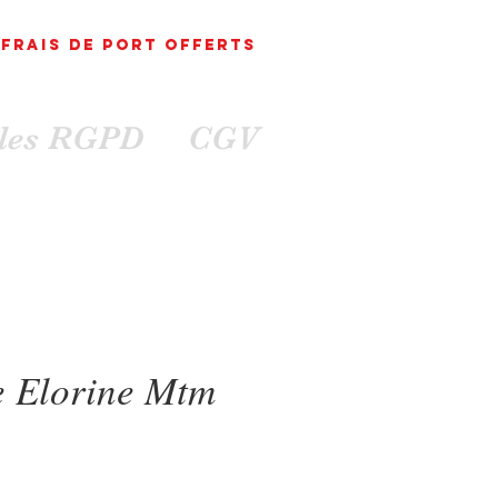
FRAIS DE PORT
OFFErts
ales RGPD
CGV
 Elorine Mtm