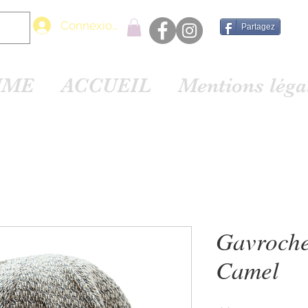
Connexion
Partagez
MME
ACCUEIL
Mentions lég
Gavroche
Camel