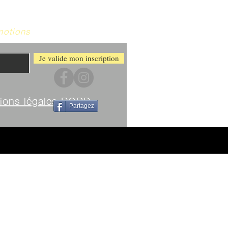
motions
Je valide mon inscription
ions légales RGPD
Partagez