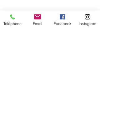
Téléphone
Email
Facebook
Instagram
De temps en temps,
une petite info sur les
nouveautés et les promotions