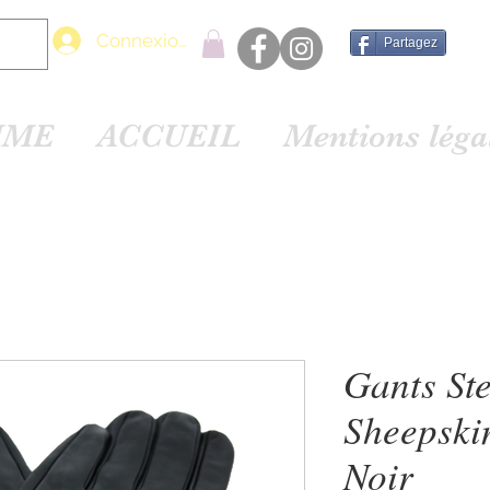
Connexion
Partagez
MME
ACCUEIL
Mentions lég
Gants St
Sheepski
Noir