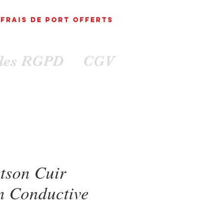
FRAIS DE PORT
OFFErts
ales RGPD
CGV
etson Cuir
n Conductive