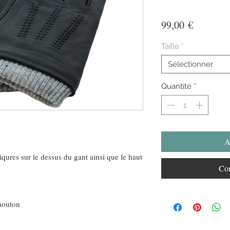
Prix
99,00 €
Taille
*
Sélectionner
Quantité
*
A
iqures sur le dessus du gant ainsi que le haut
Com
 mouton