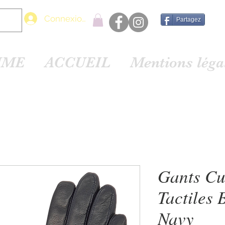
Connexion
Partagez
MME
ACCUEIL
Mentions lég
Gants Cu
Tactiles 
Navy