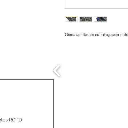
Gants tactiles en cuir d'agneau noir
Comment connaitre
mon tour de tête
ales RGPD