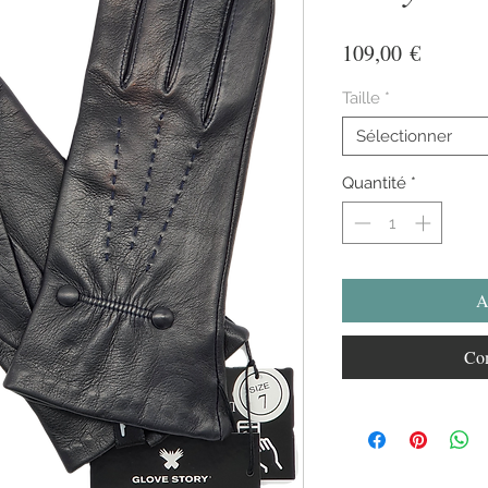
Prix
109,00 €
Taille
*
Sélectionner
Quantité
*
A
Com