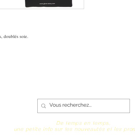
s, doublés soie.
De temps en temps,
une petite info sur les nouveautés et les pro