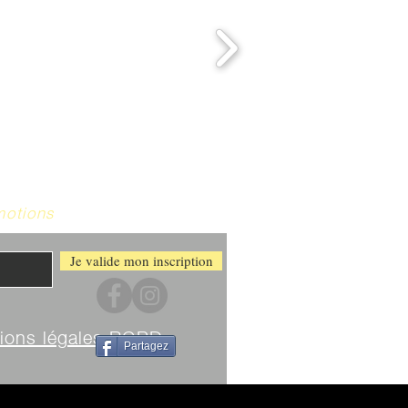
motions
Je valide mon inscription
ions légales RGPD
Partagez