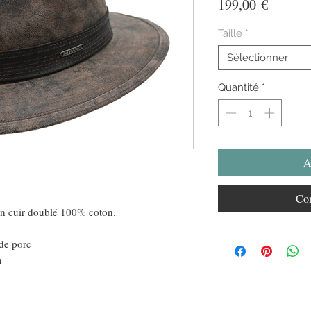
Prix
199,00 €
Taille
*
Sélectionner
Quantité
*
A
Com
en cuir doublé 100% coton.
de porc
n