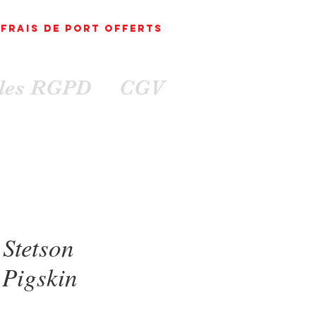
FRAIS DE PORT
OFFErts
ales RGPD
CGV
Stetson
 Pigskin