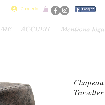
Connexion
Partagez
MME
ACCUEIL
Mentions lég
Chapeau 
Traveller