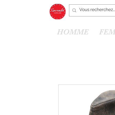
HOMME
FE