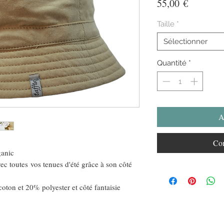
Prix
55,00 €
Taille
*
Sélectionner
Quantité
*
A
Com
anic
vec toutes vos tenues d'été grâce à son côté
oton et 20% polyester et côté fantaisie