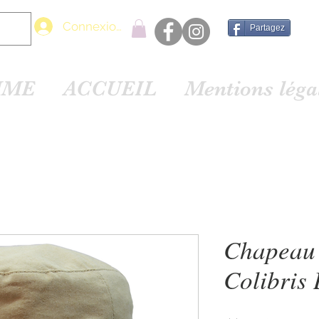
Connexion
Partagez
MME
ACCUEIL
Mentions lég
Chapeau
Colibris