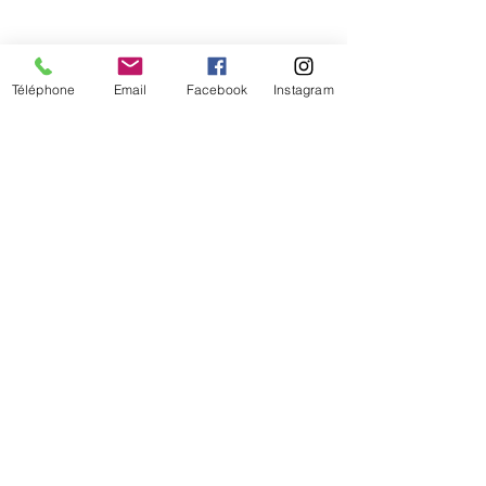
Téléphone
Email
Facebook
Instagram
De temps en temps,
une petite info sur les
nouveautés et les promotions