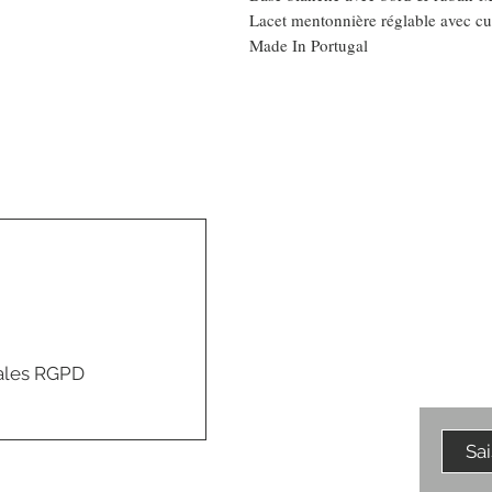
Lacet mentonnière réglable avec cu
Made In Portugal
Comment connaitre
mon tour de tête
ales RGPD