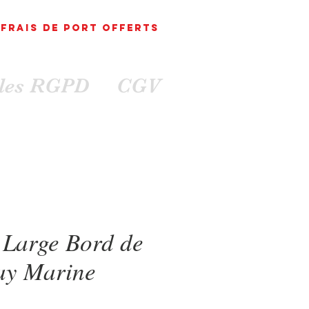
FRAIS DE PORT
OFFErts
ales RGPD
CGV
Large Bord de
ay Marine