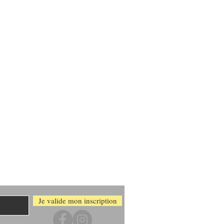
motions
Je valide mon inscription