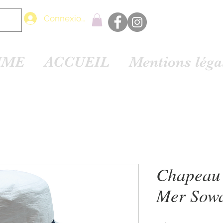
Connexion
Partagez
MME
ACCUEIL
Mentions lég
Chapeau 
Mer Sow