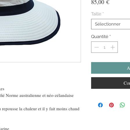
Prix
85,00 €
Taille
*
Sélectionner
Quantité
*
A
Com
ges
 Norme australienne et néo-zélandaise
ousse la chaleur et il y fait moins chaud
d
arine