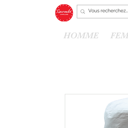
HOMME
FE