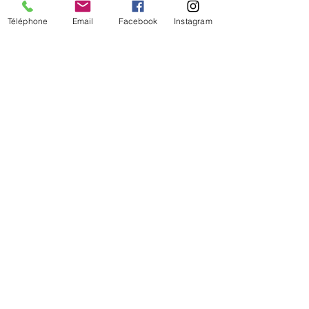
Téléphone
Email
Facebook
Instagram
De temps en temps,
une petite info sur les
nouveautés et les promotions
Je valide mon inscription