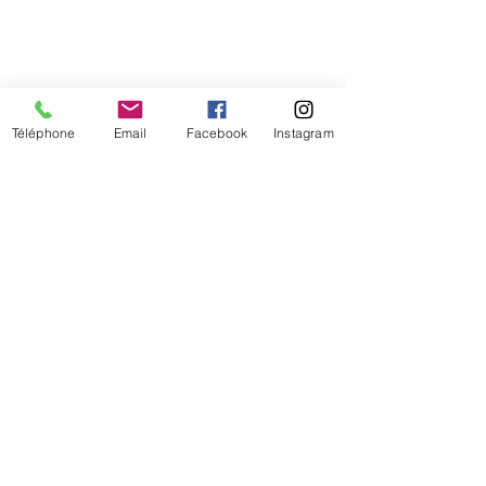
Téléphone
Email
Facebook
Instagram
De temps en temps,
une petite info sur les
nouveautés et les promotions