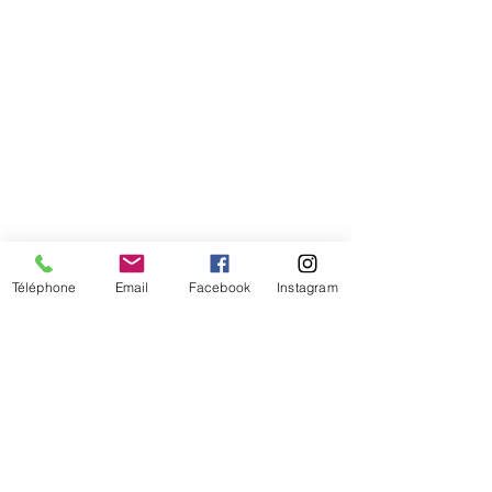
Téléphone
Email
Facebook
Instagram
De temps en temps,
une petite info sur les