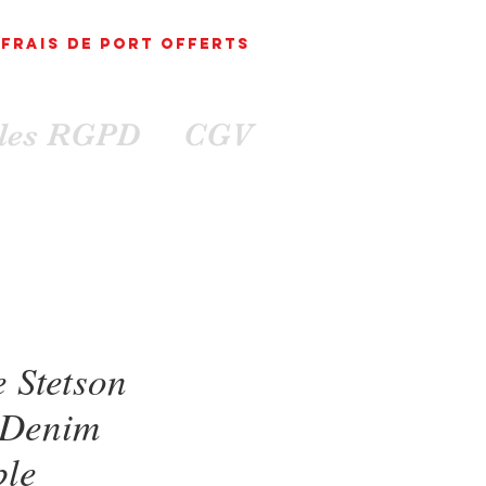
FRAIS DE PORT
OFFErts
ales RGPD
CGV
 Stetson
 Denim
ble