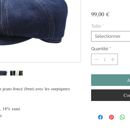
Prix
99,00 €
Taille
*
Sélectionner
Quantité
*
A
n jeans foncé (brut) avec les surpiqures
Com
n, 18% rami
n