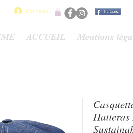
Connexion
Partagez
MME
ACCUEIL
Mentions lég
Casquette
Hatteras
Sustaina