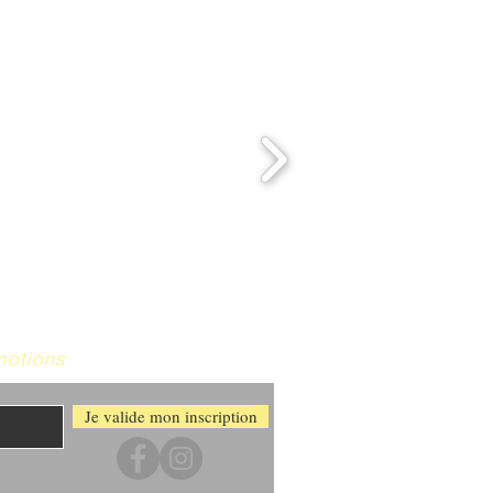
motions
Je valide mon inscription