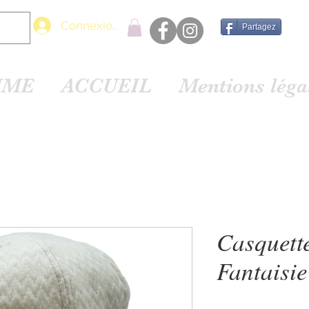
Connexion
Partagez
MME
ACCUEIL
Mentions lég
Casquett
Fantaisie