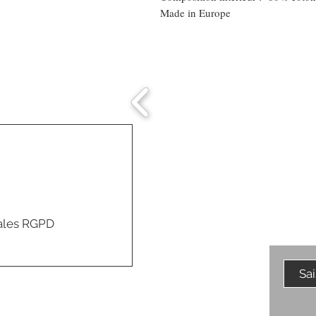
Made in Europe
Comment connaitre
mon tour de tête
ales RGPD