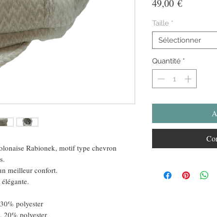
Prix
49,00 €
Taille
*
Sélectionner
Quantité
*
A
Com
olonaise Rabionek, motif type chevron
s.
 un meilleur confort.
 élégante.
 30% polyester
, 20% polyester