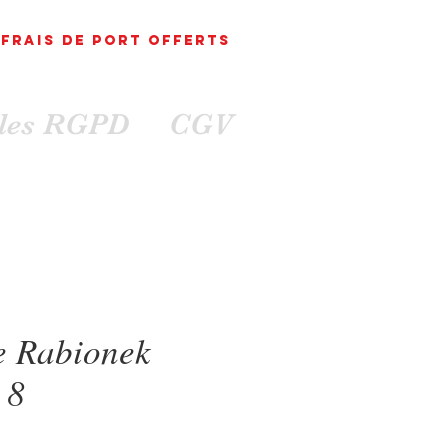
FRAIS DE PORT
OFFErts
ales RGPD
CGV
e Rabionek
 8