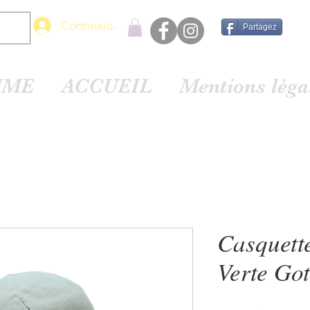
Connexion
Partagez
MME
ACCUEIL
Mentions lég
Casquet
Verte Go