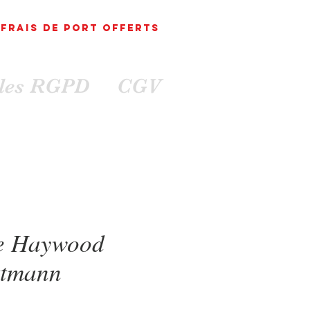
FRAIS DE PORT
OFFErts
ales RGPD
CGV
te Haywood
ttmann