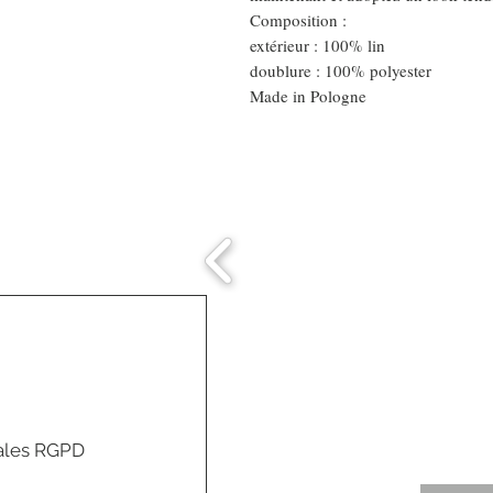
Composition :
extérieur : 100% lin
doublure : 100% polyester
Made in Pologne
Comment connaitre
mon tour de tête
ales RGPD