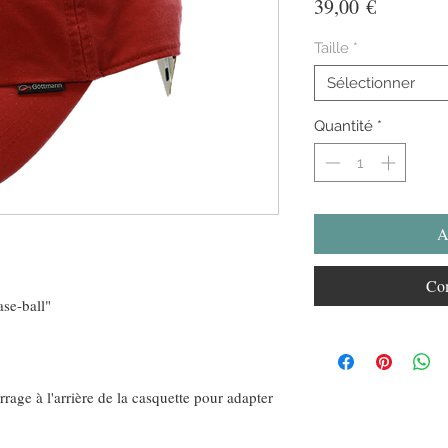
Prix
39,00 €
Taille
*
Sélectionner
Quantité
*
A
Com
se-ball"
rage à l'arrière de la casquette pour adapter