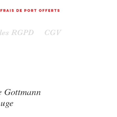
FRAIS DE PORT
OFFErts
ales RGPD
CGV
e Gottmann
ouge