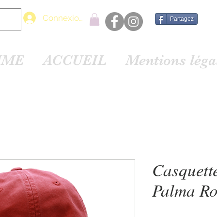
Connexion
Partagez
MME
ACCUEIL
Mentions lég
Casquett
Palma R