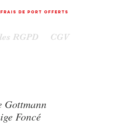
FRAIS DE PORT
OFFErts
ales RGPD
CGV
e Gottmann
ige Foncé