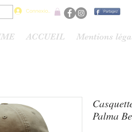
Connexion
Partagez
MME
ACCUEIL
Mentions lég
Casquett
Palma Be