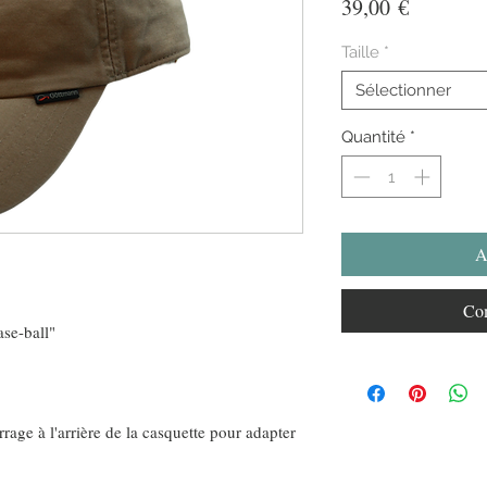
Prix
39,00 €
Taille
*
Sélectionner
Quantité
*
A
Com
se-ball"
rage à l'arrière de la casquette pour adapter