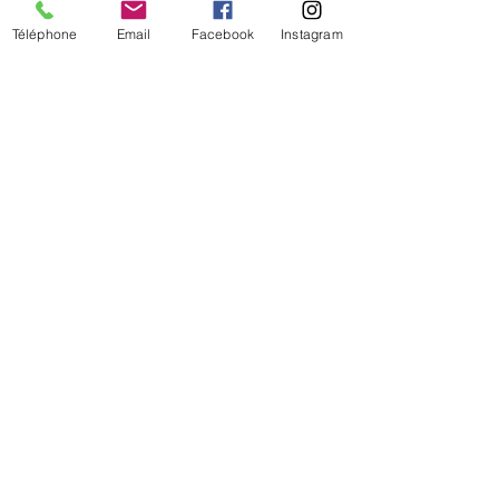
Téléphone
Email
Facebook
Instagram
De temps en temps,
une petite info sur les
nouveautés et les promotions
Je valide mon inscription