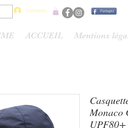
Connexion
Partagez
MME
ACCUEIL
Mentions lég
Casquett
Monaco 
UPF80+