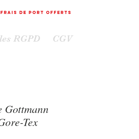
FRAIS DE PORT
OFFErts
ales RGPD
CGV
e Gottmann
Gore-Tex