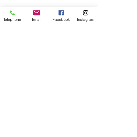
Téléphone
Email
Facebook
Instagram
De temps en temps,
une petite info sur les
nouveautés et les promotions