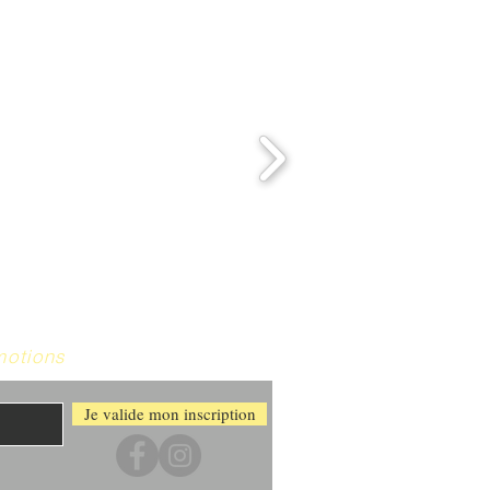
motions
Je valide mon inscription