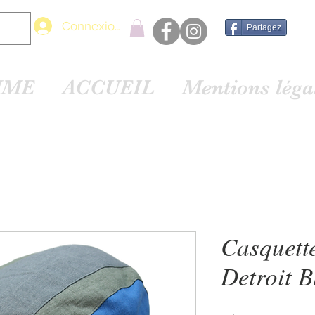
Connexion
Partagez
MME
ACCUEIL
Mentions lég
Casquett
Detroit B