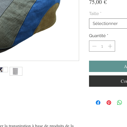
Prix
75,00 €
Taille
*
Sélectionner
Quantité
*
A
Com
ler la transpiration à base de produits de la