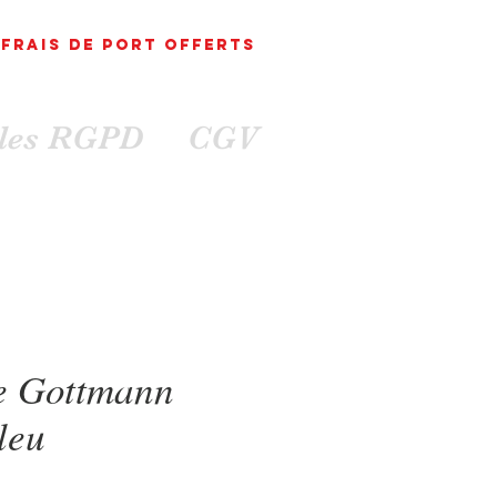
FRAIS DE PORT
OFFErts
ales RGPD
CGV
e Gottmann
leu