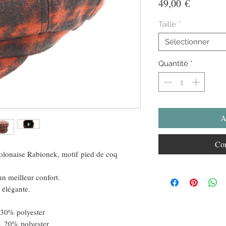
Prix
49,00 €
Taille
*
Sélectionner
Quantité
*
A
Com
olonaise Rabionek, motif pied de coq
 un meilleur confort.
 élégante.
 30% polyester
, 20% polyester