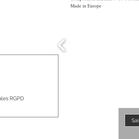
Made in Europe
Comment connaitre
mon tour de tête
ales RGPD