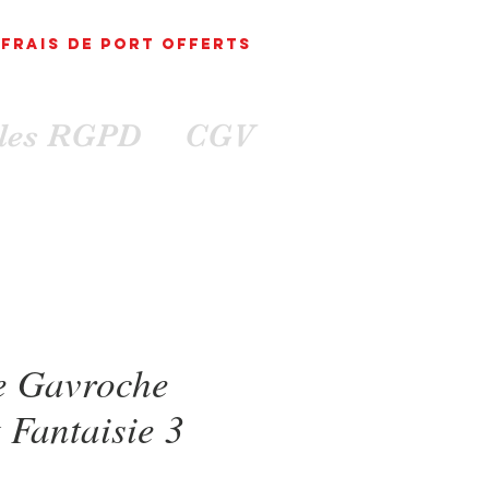
FRAIS DE PORT
OFFErts
ales RGPD
CGV
e Gavroche
 Fantaisie 3