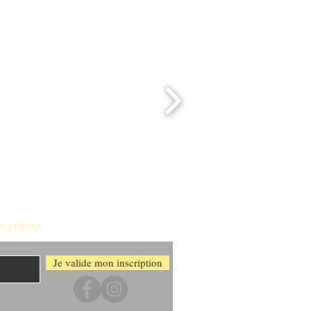
motions
Je valide mon inscription