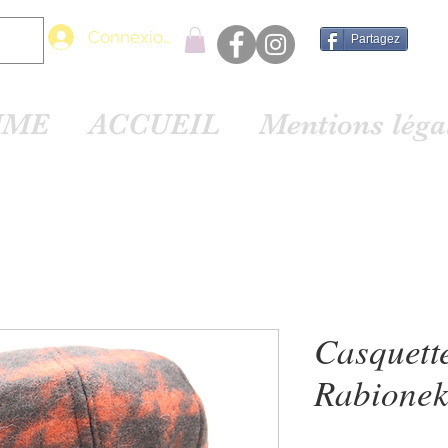
Connexion
Partagez
MME
ACCUEIL
Mentions lég
Casquett
Rabionek