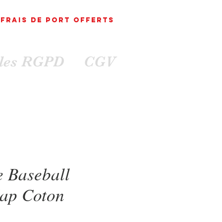
FRAIS DE PORT
OFFErts
ales RGPD
CGV
e Baseball
Cap Coton