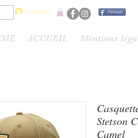
Connexion
Partagez
MME
ACCUEIL
Mentions lég
Casquett
Stetson 
Camel