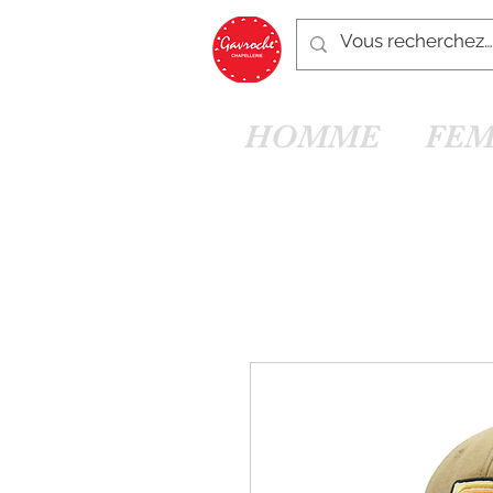
HOMME
FE