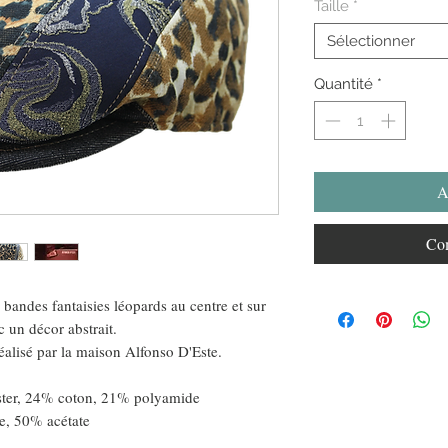
Taille
*
Sélectionner
Quantité
*
A
Com
 bandes fantaisies léopards au centre et sur
c un décor abstrait.
réalisé par la maison Alfonso D'Este.
ster, 24% coton, 21% polyamide
e, 50% acétate