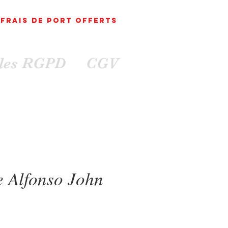
FRAIS DE PORT
OFFErts
ales RGPD
CGV
e Alfonso John