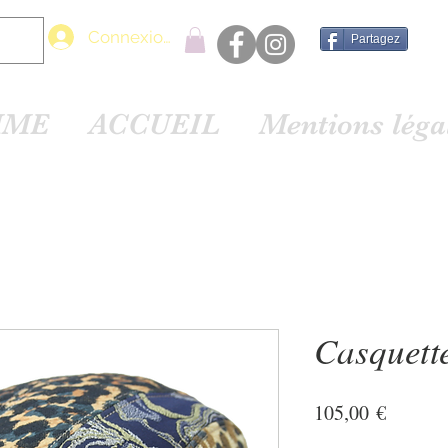
Connexion
Partagez
MME
ACCUEIL
Mentions lég
Casquett
Prix
105,00 €