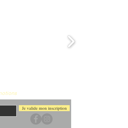
motions
Je valide mon inscription