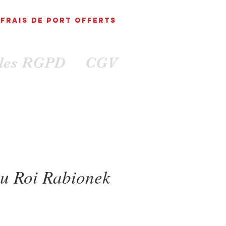
FRAIS DE PORT
OFFErts
ales RGPD
CGV
eu Roi Rabionek