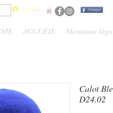
Connexion
Partagez
MME
ACCUEIL
Mentions lég
Calot Bl
D24.02