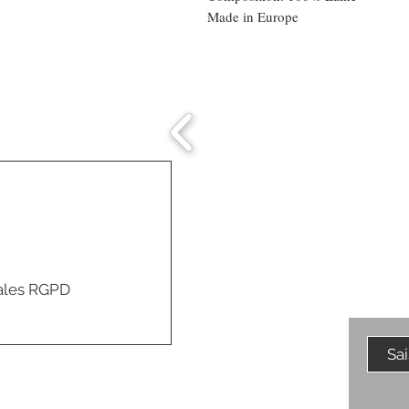
Made in Europe
Comment connaitre
mon tour de tête
ales RGPD