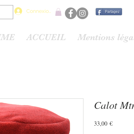
Connexion
Partagez
MME
ACCUEIL
Mentions lég
Calot Mt
Prix
33,00 €