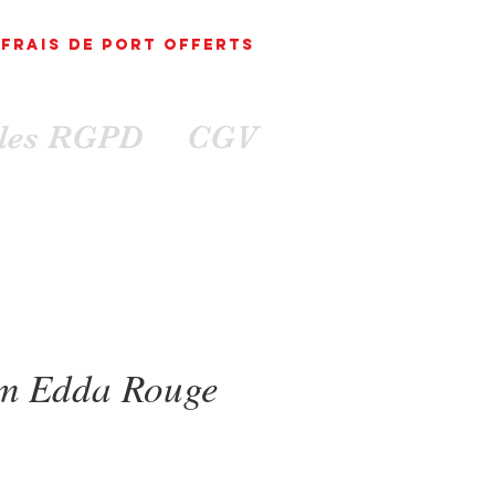
FRAIS DE PORT
OFFErts
ales RGPD
CGV
m Edda Rouge