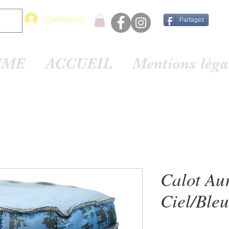
Connexion
Partagez
MME
ACCUEIL
Mentions lég
Calot Au
Ciel/Bleu