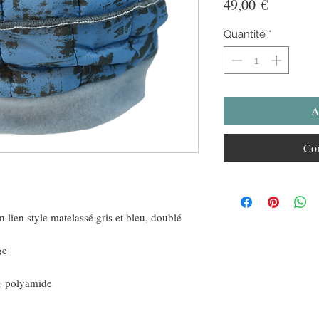
Prix
49,00 €
Quantité
*
A
Com
n lien style matelassé gris et bleu, doublé
ge
% polyamide