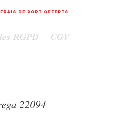
FRAIS DE PORT
OFFErts
ales RGPD
CGV
rega 22094