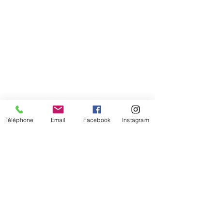
Téléphone
Email
Facebook
Instagram
De temps en temps,
une petite info sur les
nouveautés et les promotions