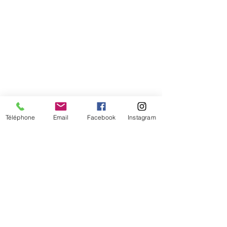
Téléphone
Email
Facebook
Instagram
De temps en temps,
une petite info sur les
nouveautés et les promotions