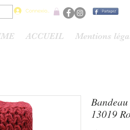
Connexion
Partagez
MME
ACCUEIL
Mentions lég
Bandeau 
13019 R