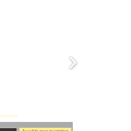
motions
Je valide mon inscription