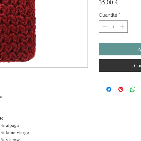
Prix
35,00 €
Quantité
*
A
Com
e
ue
aga
ierge
ose