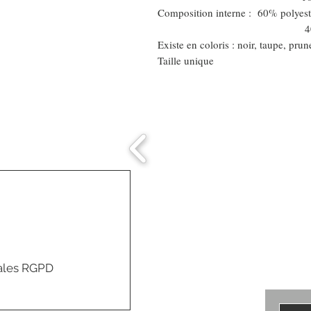
Composition interne : 60% polyest
40% visc
Existe en coloris : noir, taupe, prun
Taille unique
Comment connaitre
mon tour de tête
ales RGPD