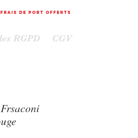
FRAIS DE PORT
OFFErts
ales RGPD
CGV
Frsaconi
ouge