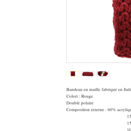
Bandeau en maille fabriqué en Itali
Colori : Rouge
Doublé polaire
Composition externe : 60% acryliq
15% alp
15% laine v
10% visc