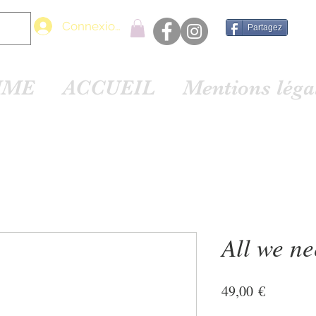
Connexion
Partagez
MME
ACCUEIL
Mentions lég
All we nee
Prix
49,00 €