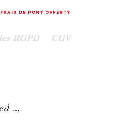
FRAIS DE PORT
OFFErts
ales RGPD
CGV
d ...