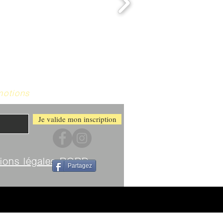
motions
Je valide mon inscription
ions légales RGPD
Partagez