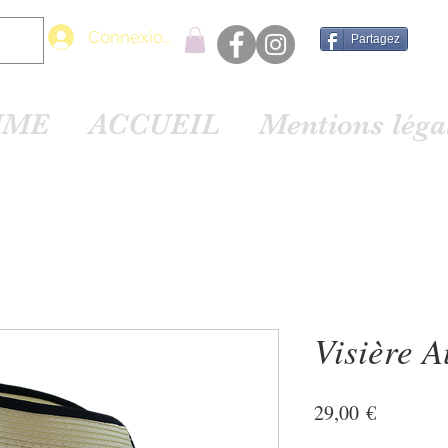
Connexion
Partagez
MME
ACCUEIL
Mentions lég
Visière A
Prix
29,00 €