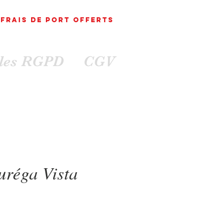
FRAIS DE PORT
OFFErts
ales RGPD
CGV
uréga Vista