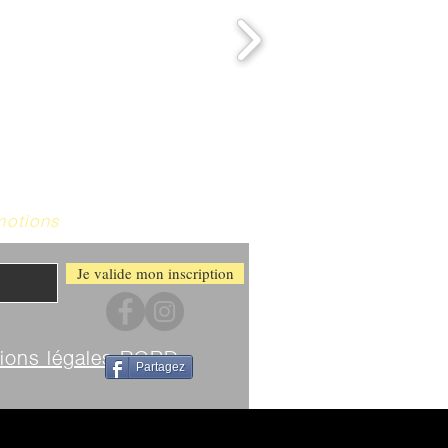
motions
Je valide mon inscription
ions légales RGPD
Partagez