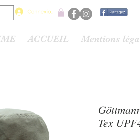
Connexion
Partagez
MME
ACCUEIL
Mentions lég
Göttmann
Tex UPF