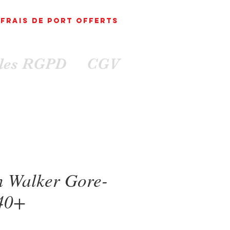
FRAIS DE PORT
OFFErts
ales RGPD
CGV
 Walker Gore-
40+