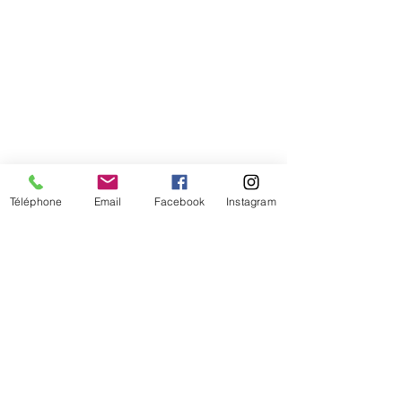
Téléphone
Email
Facebook
Instagram
De temps en temps,
une petite info sur les
nouveautés et les promotions