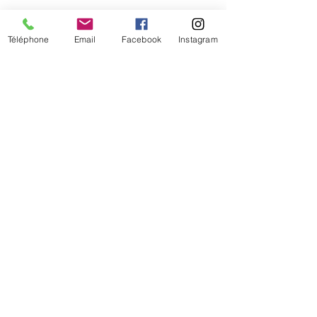
Téléphone
Email
Facebook
Instagram
De temps en temps,
une petite info sur les
nouveautés et les promotions
Je valide mon inscription