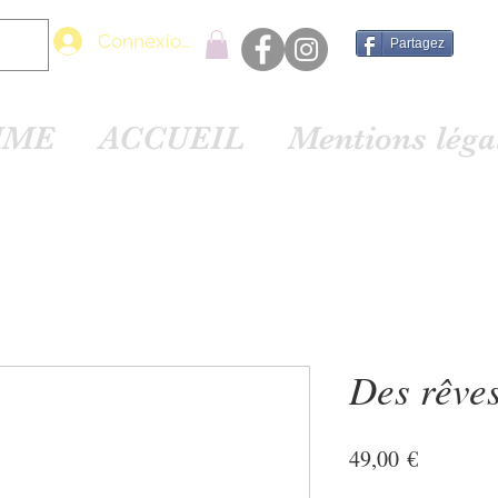
Connexion
Partagez
MME
ACCUEIL
Mentions lég
Des rêves
Prix
49,00 €