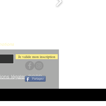
motions
Je valide mon inscription
ions légales RGPD
Partagez