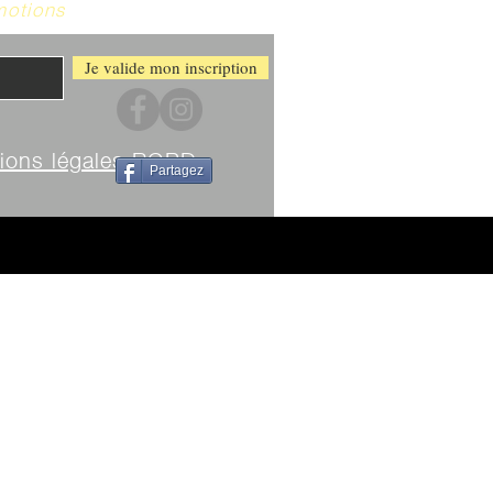
motions
Je valide mon inscription
ions légales RGPD
Partagez