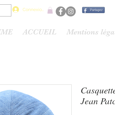
Connexion
Partagez
MME
ACCUEIL
Mentions lég
Casquett
Jean Pat