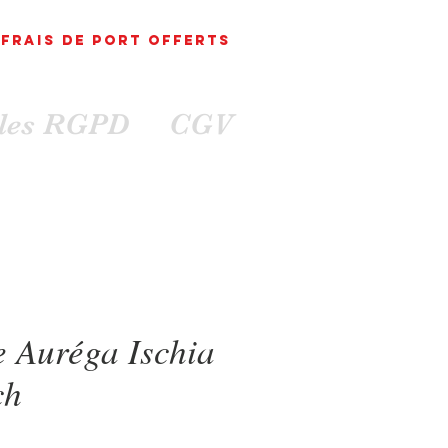
FRAIS DE PORT
OFFErts
ales RGPD
CGV
e Auréga Ischia
ch