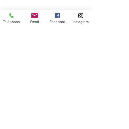
Téléphone
Email
Facebook
Instagram
De temps en temps,
une petite info sur les
nouveautés et les promotions