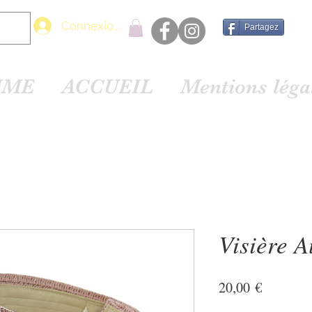
Connexion
Partagez
MME
ACCUEIL
Mentions lég
Visière 
Prix
20,00 €