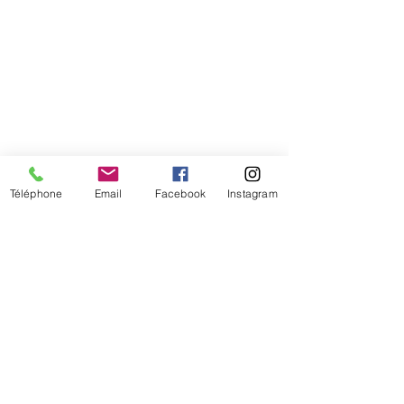
Téléphone
Email
Facebook
Instagram
De temps en temps,
une petite info sur les
nouveautés et les promotions